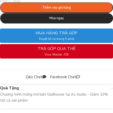
Thêm vào giỏ hàng
Mua ngay
MUA HÀNG TRẢ GÓP
Duyệt hồ sơ trong 5 phút
TRẢ GÓP QUA THẺ
Visa, Master, JCB
Zalo Chat
Facebook Chat
Quà Tặng
Chương trinh mừng mở bán Gadhouse tại Az Audio - Giảm 10%
tất cả sản phẩm.