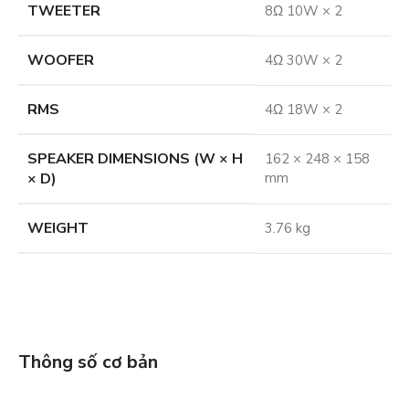
TWEETER
8Ω 10W × 2
WOOFER
4Ω 30W × 2
RMS
4Ω 18W × 2
SPEAKER DIMENSIONS (W × H
162 × 248 × 158
× D)
mm
WEIGHT
3.76 kg
Thông số cơ bản