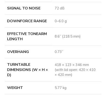
SIGNAL TO NOISE
72 dB
DOWNFORCE RANGE
0–6.0 g
EFFECTIVE TONEARM
8.6” (218.5 mm)
LENGTH
OVERHANG
0.73”
TURNTABLE
418 × 123 × 346 mm
DIMENSIONS (W × H ×
(with lid open: 420 × 410
D)
× 420 mm)
WEIGHT
5.77 kg