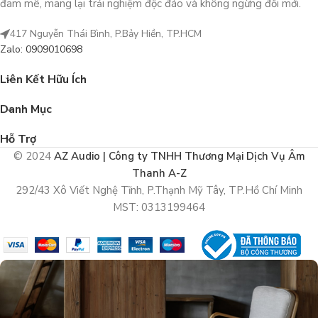
đam mê, mang lại trải nghiệm độc đáo và không ngừng đổi mới.
417 Nguyễn Thái Bình, P.Bảy Hiền, TP.HCM
Zalo: 0909010698
Liên Kết Hữu Ích
Danh Mục
Hỗ Trợ
© 2024
AZ Audio | Công ty TNHH Thương Mại Dịch Vụ Âm
Thanh A-Z
292/43 Xô Viết Nghệ Tĩnh, P.Thạnh Mỹ Tây, TP.Hồ Chí Minh
MST: 0313199464