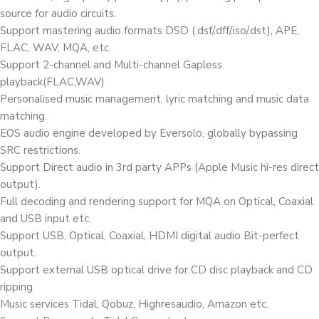
source for audio circuits.
Support mastering audio formats DSD (.dsf/.dff/.iso/.dst), APE,
FLAC, WAV, MQA, etc.
Support 2-channel and Multi-channel Gapless
playback(FLAC,WAV)
Personalised music management, lyric matching and music data
matching.
EOS audio engine developed by Eversolo, globally bypassing
SRC restrictions.
Support Direct audio in 3rd party APPs (Apple Music hi-res direct
output).
Full decoding and rendering support for MQA on Optical, Coaxial
and USB input etc.
Support USB, Optical, Coaxial, HDMI digital audio Bit-perfect
output.
Support external USB optical drive for CD disc playback and CD
ripping.
Music services Tidal, Qobuz, Highresaudio, Amazon etc.