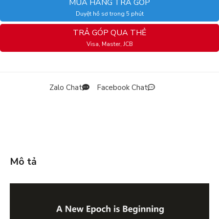
MUA HÀNG TRẢ GÓP
Duyệt hồ sơ trong 5 phút
TRẢ GÓP QUA THẺ
Visa, Master, JCB
Zalo Chat
Facebook Chat
Mô tả