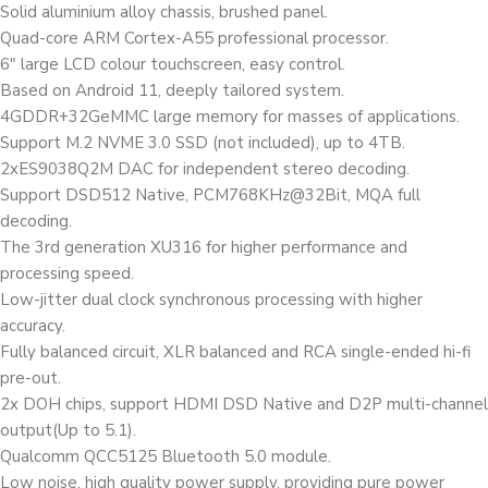
Solid aluminium alloy chassis, brushed panel.
Quad-core ARM Cortex-A55 professional processor.
6″ large LCD colour touchscreen, easy control.
Based on Android 11, deeply tailored system.
4GDDR+32GeMMC large memory for masses of applications.
Support M.2 NVME 3.0 SSD (not included), up to 4TB.
2xES9038Q2M DAC for independent stereo decoding.
Support DSD512 Native, PCM768KHz@32Bit, MQA full
decoding.
The 3rd generation XU316 for higher performance and
processing speed.
Low-jitter dual clock synchronous processing with higher
accuracy.
Fully balanced circuit, XLR balanced and RCA single-ended hi-fi
pre-out.
2x DOH chips, support HDMI DSD Native and D2P multi-channel
output(Up to 5.1).
Qualcomm QCC5125 Bluetooth 5.0 module.
Low noise, high quality power supply, providing pure power