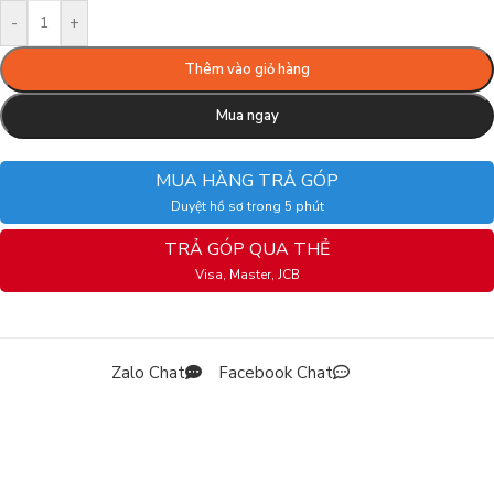
-
+
Thêm vào giỏ hàng
Mua ngay
MUA HÀNG TRẢ GÓP
Duyệt hồ sơ trong 5 phút
TRẢ GÓP QUA THẺ
Visa, Master, JCB
Zalo Chat
Facebook Chat