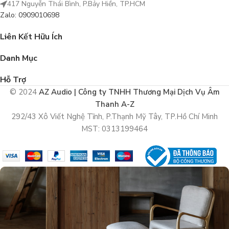
417 Nguyễn Thái Bình, P.Bảy Hiền, TP.HCM
Zalo: 0909010698
Liên Kết Hữu Ích
Danh Mục
Hỗ Trợ
© 2024
AZ Audio | Công ty TNHH Thương Mại Dịch Vụ Âm
Thanh A-Z
292/43 Xô Viết Nghệ Tĩnh, P.Thạnh Mỹ Tây, TP.Hồ Chí Minh
MST: 0313199464