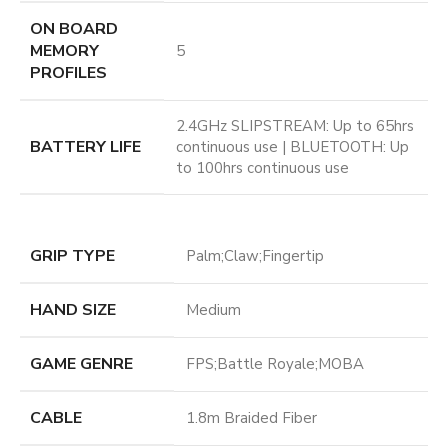
ON BOARD
MEMORY
5
PROFILES
2.4GHz SLIPSTREAM: Up to 65hrs
BATTERY LIFE
continuous use | BLUETOOTH: Up
to 100hrs continuous use
GRIP TYPE
Palm;Claw;Fingertip
HAND SIZE
Medium
GAME GENRE
FPS;Battle Royale;MOBA
CABLE
1.8m Braided Fiber