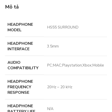
Mô tả
HEADPHONE
HS55 SURROUND
MODEL
HEADPHONE
3.5mm
INTERFACE
AUDIO
PC;MAC;Playstation;Xbox;Mobile
COMPATIBILITY
HEADPHONE
FREQUENCY
20Hz – 20 kHz
RESPONSE
HEADPHONE
N/A
BATTERY LIFE