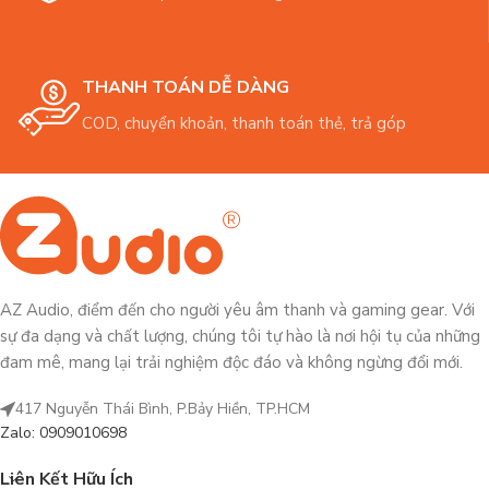
THANH TOÁN DỄ DÀNG
COD, chuyển khoản, thanh toán thẻ, trả góp
AZ Audio, điểm đến cho người yêu âm thanh và gaming gear. Với
sự đa dạng và chất lượng, chúng tôi tự hào là nơi hội tụ của những
đam mê, mang lại trải nghiệm độc đáo và không ngừng đổi mới.
417 Nguyễn Thái Bình, P.Bảy Hiền, TP.HCM
Zalo: 0909010698
Liên Kết Hữu Ích