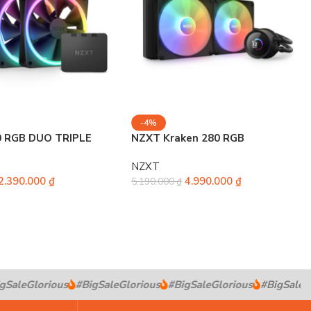
-4%
 RGB DUO TRIPLE
NZXT Kraken 280 RGB
NZXT
2.390.000
₫
4.990.000
₫
5.190.000
₫
SaleGlorious
#BigSaleGlorious
#BigSaleGlorious
#BigSaleGlo