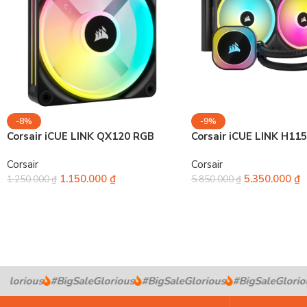
-8%
-9%
Corsair iCUE LINK QX120 RGB
Corsair iCUE LINK H11
Corsair
Corsair
1.150.000
₫
5.350.000
₫
1.250.000
₫
5.850.000
₫
lorious
#BigSaleGlorious
#BigSaleGlorious
#BigSaleGloriou