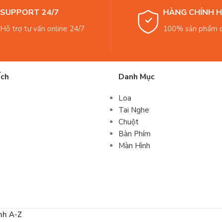
SUPPORT 24/7
HÀNG CHÍNH 
Hỗ trợ tư vấn online 24/7
100% sản phẩm c
Ích
Danh Mục
Loa
Tai Nghe
Chuột
Bàn Phím
Màn Hình
nh A-Z