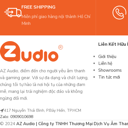
FREE SHIPPING
Miễn phí giao hàng nội thành Hồ Chí
Minh
Liên Kết Hữu 
Giới thiệu
Liên hệ
Showrooms
AZ Audio, điểm đến cho người yêu âm thanh
Tin tức mới
và gaming gear. Với sự đa dạng và chất lượng,
chúng tôi tự hào là nơi hội tụ của những đam
mê, mang lại trải nghiệm độc đáo và không
ngừng đổi mới.
417 Nguyễn Thái Bình, P.Bảy Hiền, TP.HCM
Zalo: 0909010698
© 2024
AZ Audio | Công ty TNHH Thương Mại Dịch Vụ Âm Tha