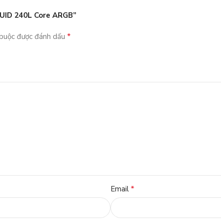
QUID 240L Core ARGB”
*
 buộc được đánh dấu
*
Email