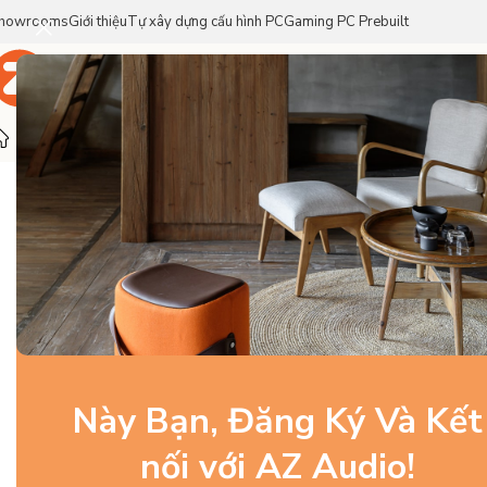
howrooms
Giới thiệu
Tự xây dựng cấu hình PC
Gaming PC Prebuilt
Trang Chủ
Sản Phẩm
Thương Hiệu
Trang chủ
/
Linh Kiện PC Gaming
/
Tản nhiệt
/
CoolerMaster M
-7%
Này Bạn, Đăng Ký Và Kết
nối với AZ Audio!