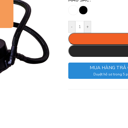
MÀU SẮC
-
+
MUA HÀNG TRẢ
Duyệt hồ sơ trong 5 