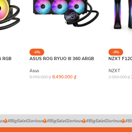
-6%
-8%
5i RGB
ASUS ROG RYUO III 360 ARGB
NZXT F120
Asus
NZXT
8.490.000
₫
8.990.000
₫
2.590.000
₫
s
#BigSaleGlorious
#BigSaleGlorious
#BigSaleGlorious
#Big