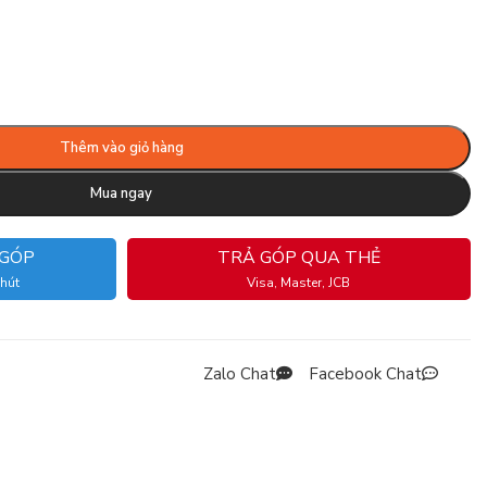
Thêm vào giỏ hàng
Mua ngay
 GÓP
TRẢ GÓP QUA THẺ
phút
Visa, Master, JCB
Zalo Chat
Facebook Chat