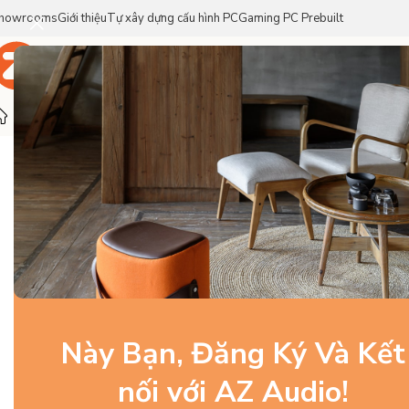
howrooms
Giới thiệu
Tự xây dựng cấu hình PC
Gaming PC Prebuilt
Trang Chủ
Sản Phẩm
Thương Hiệu
Trang chủ
/
Linh Kiện PC Gaming
/
PSU
/
Cooler Master Elite Go
Này Bạn, Đăng Ký Và Kết
nối với AZ Audio!