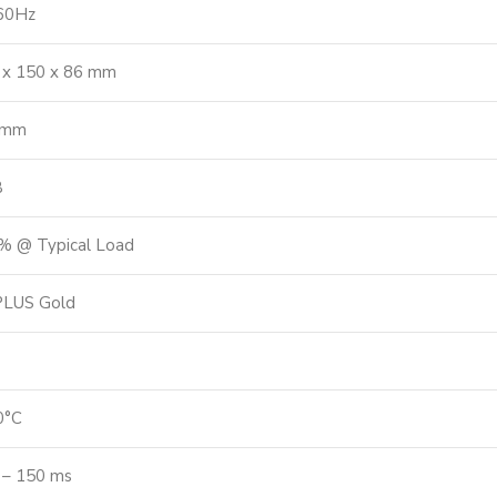
60Hz
 x 150 x 86 mm
0mm
B
% @ Typical Load
PLUS Gold
0°C
 – 150 ms