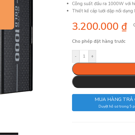
Công suất đầu ra 1000W với hi
Thiết kế cáp lưới dập nổi dạng
3.200.000
₫
Cho phép đặt hàng trước
-
+
MUA HÀNG TRẢ
Duyệt hồ sơ trong 5 