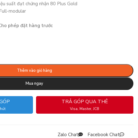
ệu suất đạt chứng nhận 80 Plus Gold
 Full-modular
Cho phép đặt hàng trước
Thêm vào giỏ hàng
Mua ngay
 GÓP
TRẢ GÓP QUA THẺ
phút
Visa, Master, JCB
Zalo Chat
Facebook Chat