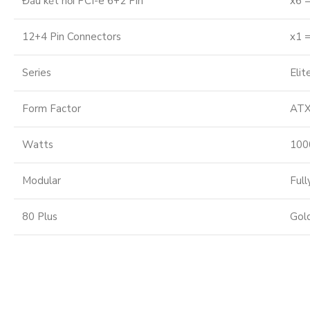
Đầu kết nối PCI-e 6+2 Pin
x6 
12+4 Pin Connectors
x1 
Series
Elit
Form Factor
AT
Watts
10
Modular
Full
80 Plus
Gol