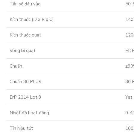
Tần số đầu vào
50-
Kích thước (D x R x C)
140
Kích thước quạt
12
Vòng bi quạt
FD
Chuẩn
≥90
Chuẩn 80 PLUS
80 
ErP 2014 Lot 3
Yes
Nhiệt độ hoạt động
0-4
Tín hiệu tốt
100