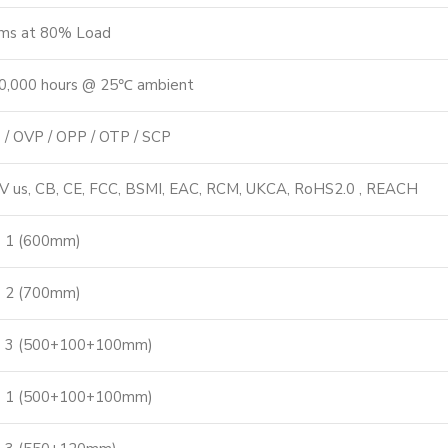
ms at 80% Load
0,000 hours​ @ 25℃ ambient
 / OVP / OPP / OTP / SCP
V us, CB, CE, FCC, BSMI, EAC, RCM, UKCA, RoHS2.0 , REACH
= 1 (600mm)
= 2 (700mm)
= 3 (500+100+100mm)
= 1 (500+100+100mm)