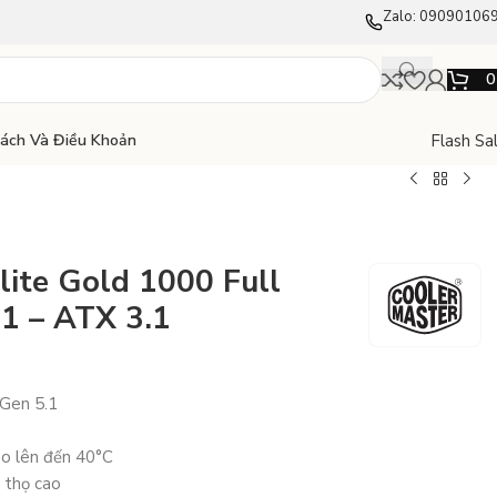
Zalo: 09090106
Flash Sa
Sách Và Điều Khoản
lite Gold 1000 Full
.1 – ATX 3.1
 Gen 5.1
cao lên đến 40°C
 thọ cao