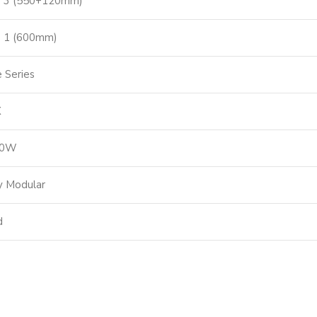
= 3 (550+120mm)
= 1 (600mm)
e Series
X
00W
y Modular
d