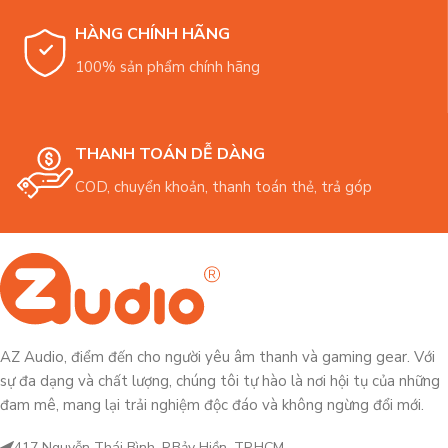
HÀNG CHÍNH HÃNG
100% sản phẩm chính hãng
THANH TOÁN DỄ DÀNG
COD, chuyển khoản, thanh toán thẻ, trả góp
AZ Audio, điểm đến cho người yêu âm thanh và gaming gear. Với
sự đa dạng và chất lượng, chúng tôi tự hào là nơi hội tụ của những
đam mê, mang lại trải nghiệm độc đáo và không ngừng đổi mới.
417 Nguyễn Thái Bình, P.Bảy Hiền, TP.HCM