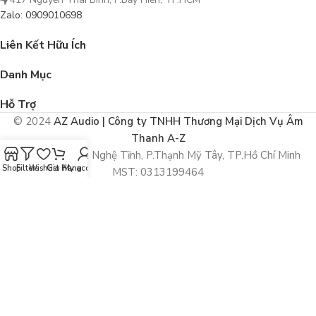
Zalo: 0909010698
Liên Kết Hữu Ích
Danh Mục
Hỗ Trợ
© 2024
AZ Audio | Công ty TNHH Thương Mại Dịch Vụ Âm
Thanh A-Z
292/43 Xô Viết Nghệ Tĩnh, P.Thạnh Mỹ Tây, TP.Hồ Chí Minh
Shop
Filters
Wishlist
Giỏ Hàng
My account
MST: 0313199464