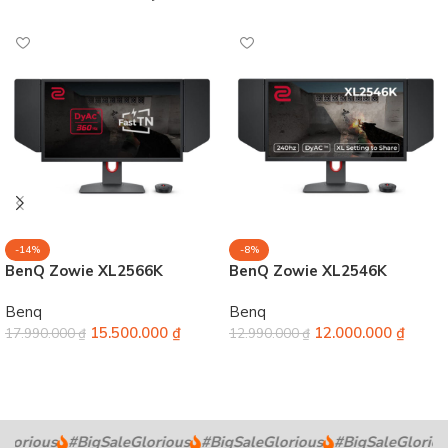
-14%
-8%
BenQ Zowie XL2566K
BenQ Zowie XL2546K
Benq
Benq
15.500.000
₫
12.000.000
₫
17.990.000
₫
12.990.000
₫
Thêm vào giỏ hàng
Thêm vào giỏ hàng
lorious
#BigSaleGlorious
#BigSaleGlorious
#BigSaleGloriou