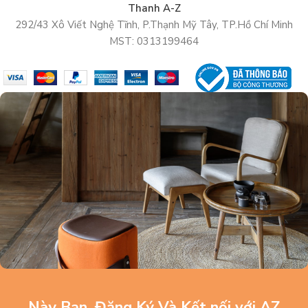
Thanh A-Z
292/43 Xô Viết Nghệ Tĩnh, P.Thạnh Mỹ Tây, TP.Hồ Chí Minh
MST: 0313199464
Này Bạn, Đăng Ký Và Kết nối với AZ