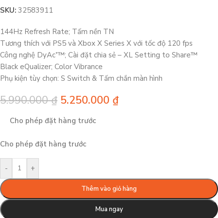
SKU:
32583911
144Hz Refresh Rate; Tấm nền TN
Tương thích với PS5 và Xbox X Series X với tốc độ 120 fps
Công nghệ DyAc⁺™; Cài đặt chia sẻ – XL Setting to Share™
Black eQualizer; Color Vibrance
Phụ kiện tùy chọn: S Switch & Tấm chắn màn hình
5.990.000
₫
5.250.000
₫
Cho phép đặt hàng trước
Cho phép đặt hàng trước
-
+
Thêm vào giỏ hàng
Mua ngay