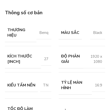
Thông số cơ bản
THƯƠNG
MÀU SẮC
Benq
Black
HIỆU
KÍCH THƯỚC
ĐỘ PHÂN
1920 x
27
[INCH]
GIẢI
1080
TỶ LỆ MÀN
KIỂU TẤM NỀN
TN
16:9
HÌNH
TỐC ĐỘ LÀM