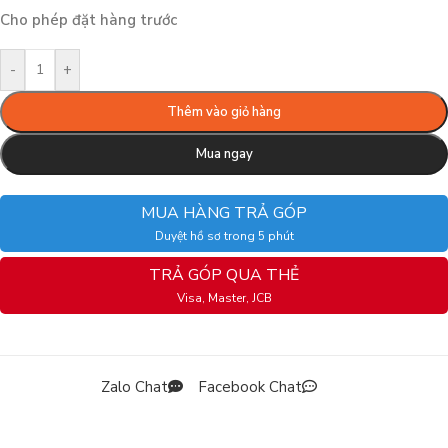
Cho phép đặt hàng trước
-
+
Thêm vào giỏ hàng
Mua ngay
MUA HÀNG TRẢ GÓP
Duyệt hồ sơ trong 5 phút
TRẢ GÓP QUA THẺ
Visa, Master, JCB
Zalo Chat
Facebook Chat