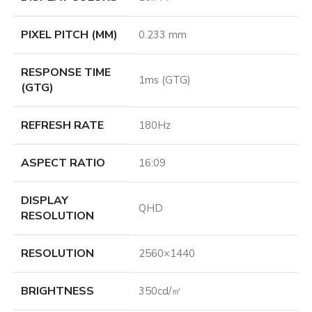
PIXEL PITCH (MM)
0.233 mm
RESPONSE TIME
1ms (GTG)
(GTG)
REFRESH RATE
180Hz
ASPECT RATIO
16:09
DISPLAY
QHD
RESOLUTION
RESOLUTION
2560×1440
BRIGHTNESS
350cd/㎡