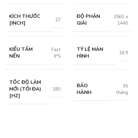
KÍCH THƯỚC
ĐỘ PHÂN
2560 x
27
[INCH]
GIẢI
1440
KIỂU TẤM
TỶ LỆ MÀN
Fast
16:9
NỀN
HÌNH
IPS
TỐC ĐỘ LÀM
BẢO
36
MỚI (TỐI ĐA)
180
HÀNH
tháng
[HZ]