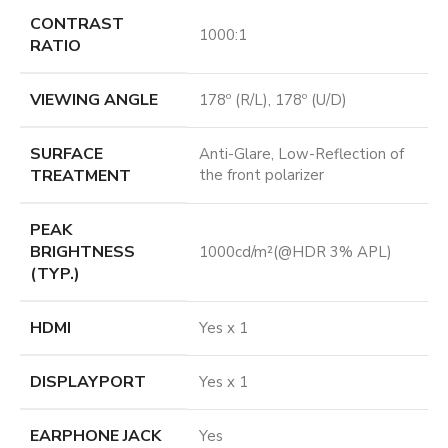
CONTRAST
1000:1
RATIO
VIEWING ANGLE
178º (R/L), 178º (U/D)
SURFACE
Anti-Glare, Low-Reflection of
TREATMENT
the front polarizer
PEAK
BRIGHTNESS
1000cd/m²(@HDR 3% APL)
(TYP.)
HDMI
Yes x 1
DISPLAYPORT
Yes x 1
EARPHONE JACK
Yes