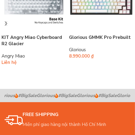
KIT Angry Miao Cyberboard
Glorious GMMK Pro Prebuilt
R2 Glacier
Glorious
Angry Miao
8.990.000
₫
Liên hệ
Thêm vào giỏ hàng
Đọc tiếp
orious
#BigSaleGlorious
#BigSaleGlorious
#BigSaleGlorious
FREE SHIPPING
Miễn phí giao hàng nội thành Hồ Chí Minh