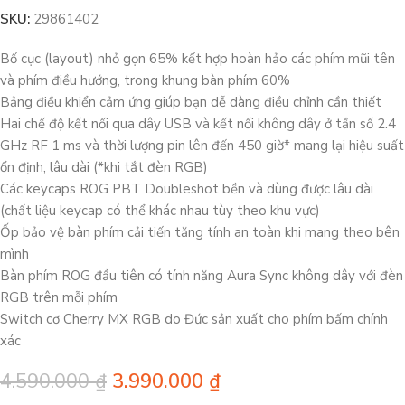
SKU:
29861402
Bố cục (layout) nhỏ gọn 65% kết hợp hoàn hảo các phím mũi tên
và phím điều hướng, trong khung bàn phím 60%
Bảng điều khiển cảm ứng giúp bạn dễ dàng điều chỉnh cần thiết
Hai chế độ kết nối qua dây USB và kết nối không dây ở tần số 2.4
GHz RF 1 ms và thời lượng pin lên đến 450 giờ* mang lại hiệu suất
ổn định, lâu dài (*khi tắt đèn RGB)
Các keycaps ROG PBT Doubleshot bền và dùng được lâu dài
(chất liệu keycap có thể khác nhau tùy theo khu vực)
Ốp bảo vệ bàn phím cải tiến tăng tính an toàn khi mang theo bên
mình
Bàn phím ROG đầu tiên có tính năng Aura Sync không dây với đèn
RGB trên mỗi phím
Switch cơ Cherry MX RGB do Đức sản xuất cho phím bấm chính
xác
4.590.000
₫
3.990.000
₫