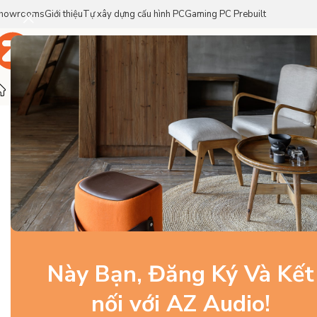
howrooms
Giới thiệu
Tự xây dựng cấu hình PC
Gaming PC Prebuilt
Trang Chủ
Sản Phẩm
Thương Hiệu
Trang chủ
/
Linh Kiện PC Gaming
/
Màn Hình
/
Màn hình chuyên n
-16%
Này Bạn, Đăng Ký Và Kết
nối với AZ Audio!