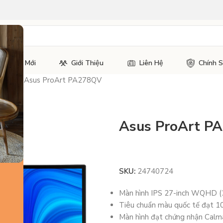
Tin Tức Mới
Giới Thiệu
Liên Hệ
Chính 
ghiệp
/
Asus ProArt PA278QV
Asus ProArt P
SKU:
24740724
Màn hình IPS 27-inch WQHD (2
Tiêu chuẩn màu quốc tế đạt
Màn hình đạt chứng nhận Calman