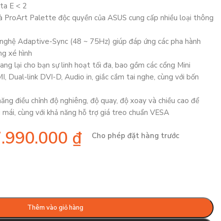
ta E < 2
à ProArt Palette độc quyền của ASUS cung cấp nhiều loại thông
 nghệ Adaptive-Sync (48 ~ 75Hz) giúp đáp ứng các pha hành
ng xé hình
ng lại cho bạn sự linh hoạt tối đa, bao gồm các cổng Mini
, Dual-link DVI-D, Audio in, giắc cắm tai nghe, cùng với bốn
năng điều chỉnh độ nghiêng, độ quay, độ xoay và chiều cao để
 mái, cùng với khả năng hỗ trợ giá treo chuẩn VESA
7.990.000
₫
Cho phép đặt hàng trước
Thêm vào giỏ hàng