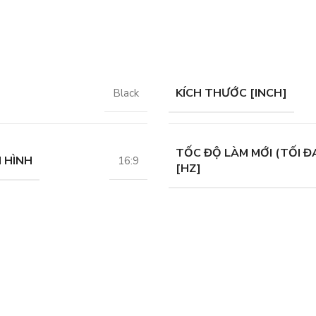
KÍCH THƯỚC [INCH]
Black
TỐC ĐỘ LÀM MỚI (TỐI Đ
 HÌNH
16:9
[HZ]