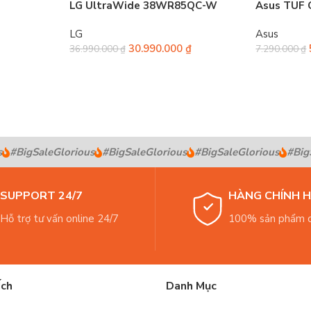
LG UltraWide 38WR85QC-W
Asus TUF
LG
Asus
30.990.000
₫
36.990.000
₫
7.290.000
₫
#BigSaleGlorious
#BigSaleGlorious
#BigSaleGlorious
#BigSa
SUPPORT 24/7
HÀNG CHÍNH 
Hỗ trợ tư vấn online 24/7
100% sản phẩm c
Ích
Danh Mục