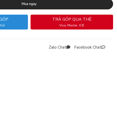
Mua ngay
 GÓP
TRẢ GÓP QUA THẺ
phút
Visa, Master, JCB
Zalo Chat
Facebook Chat