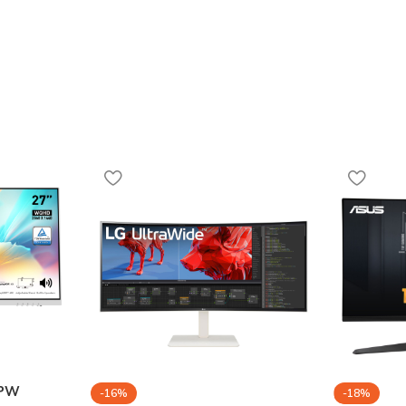
XPW
-16%
-18%