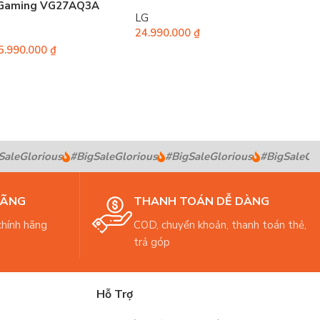
 Gaming VG27AQ3A
LG
24.990.000
₫
5.990.000
₫
leGlorious
#BigSaleGlorious
#BigSaleGlorious
#BigSaleGlor
HÃNG
THANH TOÁN DỄ DÀNG
hính hãng
COD, chuyển khoản, thanh toán thẻ,
trả góp
Hỗ Trợ