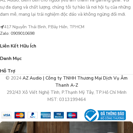
AZ Audio, điểm đến cho người yêu âm thanh và gaming gear. Với
sự đa dạng và chất lượng, chúng tôi tự hào là nơi hội tụ của những
đam mê, mang lại trải nghiệm độc đáo và không ngừng đổi mới.
417 Nguyễn Thái Bình, P.Bảy Hiền, TP.HCM
Zalo: 0909010698
Liên Kết Hữu Ích
Danh Mục
Hỗ Trợ
© 2024
AZ Audio | Công ty TNHH Thương Mại Dịch Vụ Âm
Thanh A-Z
292/43 Xô Viết Nghệ Tĩnh, P.Thạnh Mỹ Tây, TP.Hồ Chí Minh
MST: 0313199464