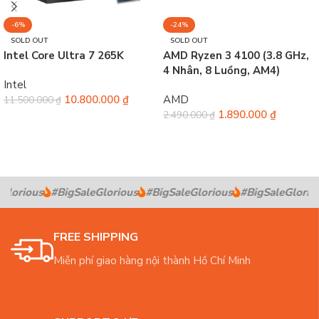
-6%
-24%
SOLD OUT
SOLD OUT
Intel Core Ultra 7 265K
AMD Ryzen 3 4100 (3.8 GHz,
4 Nhân, 8 Luồng, AM4)
Intel
10.800.000
₫
AMD
11.500.000
₫
1.890.000
₫
2.490.000
₫
Đọc tiếp
Đọc tiếp
Glorious
#BigSaleGlorious
#BigSaleGlorious
#BigSaleGloriou
FREE SHIPPING
Miễn phí giao hàng nội thành Hồ Chí Minh