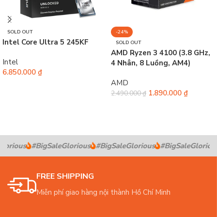
SOLD OUT
-24%
Intel Core Ultra 5 245KF
SOLD OUT
AMD Ryzen 3 4100 (3.8 GHz,
Intel
4 Nhân, 8 Luồng, AM4)
6.850.000
₫
AMD
Đọc tiếp
1.890.000
₫
2.490.000
₫
Đọc tiếp
lorious
#BigSaleGlorious
#BigSaleGlorious
#BigSaleGlorious
FREE SHIPPING
Miễn phí giao hàng nội thành Hồ Chí Minh