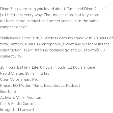
Dime 3 is everything you loved about Dime and Dime 2 — it’s
just better in every way. That means more battery, more
features, more comfort and better sound, all in the same
compact design.
Skullcandy’s Dime 3 true wireless earbuds come with 20 hours of
total battery, a built-in microphone, sweat and water resistant
construction, Tile™ tracking technology, and Bluetooth® 5.3
connectivity.
20 Hours Battery Life: 8 hours in buds, 12 hours in case
Rapid Charge: 10 min = 2 hrs
Clear Voice Smart Mic
Preset EQ Modes: Music, Bass Boost, Podcast
Sidetone
Activate Voice Assistant
Call & Media Controls
Integrated Lanyard