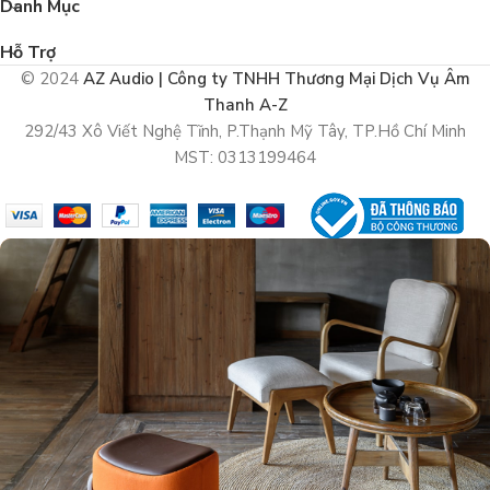
Danh Mục
Hỗ Trợ
© 2024
AZ Audio | Công ty TNHH Thương Mại Dịch Vụ Âm
Thanh A-Z
292/43 Xô Viết Nghệ Tĩnh, P.Thạnh Mỹ Tây, TP.Hồ Chí Minh
MST: 0313199464