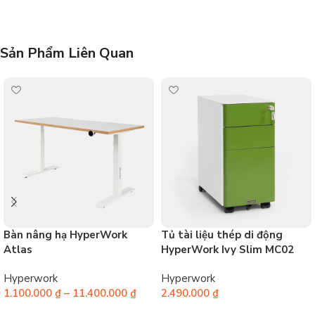
Sản Phẩm Liên Quan
Bàn nâng hạ HyperWork
Tủ tài liệu thép di động
Atlas
HyperWork Ivy Slim MC02
Hyperwork
Hyperwork
1.100.000
₫
–
11.400.000
₫
2.490.000
₫
Chọn
Chọn