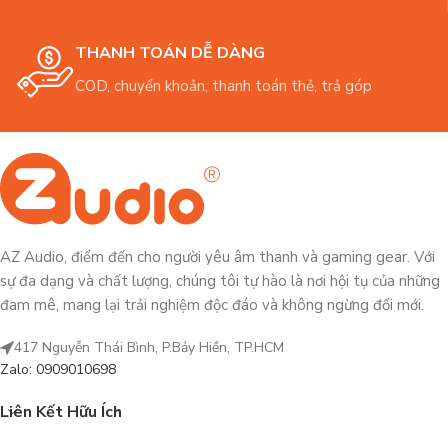
THANH TOÁN DỄ DÀNG
COD, chuyển khoản, thanh toán thẻ, trả góp
AZ Audio, điểm đến cho người yêu âm thanh và gaming gear. Với
sự đa dạng và chất lượng, chúng tôi tự hào là nơi hội tụ của những
đam mê, mang lại trải nghiệm độc đáo và không ngừng đổi mới.
417 Nguyễn Thái Bình, P.Bảy Hiền, TP.HCM
Zalo: 0909010698
Liên Kết Hữu Ích