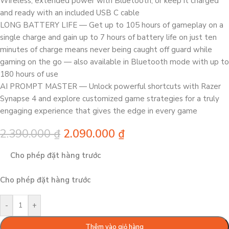
Wireless, extended power with Bluetooth, or keep it charged
and ready with an included USB C cable
LONG BATTERY LIFE — Get up to 105 hours of gameplay on a
single charge and gain up to 7 hours of battery life on just ten
minutes of charge means never being caught off guard while
gaming on the go — also available in Bluetooth mode with up to
180 hours of use
AI PROMPT MASTER — Unlock powerful shortcuts with Razer
Synapse 4 and explore customized game strategies for a truly
engaging experience that gives the edge in every game
2.390.000
₫
2.090.000
₫
Cho phép đặt hàng trước
Cho phép đặt hàng trước
-
+
Thêm vào giỏ hàng