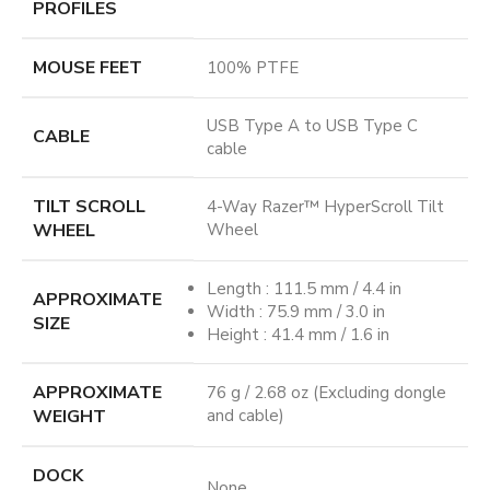
PROFILES
MOUSE FEET
100% PTFE
USB Type A to USB Type C
CABLE
cable
TILT SCROLL
4-Way Razer™ HyperScroll Tilt
WHEEL
Wheel
Length : 111.5 mm / 4.4 in
APPROXIMATE
Width : 75.9 mm / 3.0 in
SIZE
Height : 41.4 mm / 1.6 in
APPROXIMATE
76 g / 2.68 oz (Excluding dongle
WEIGHT
and cable)
DOCK
None