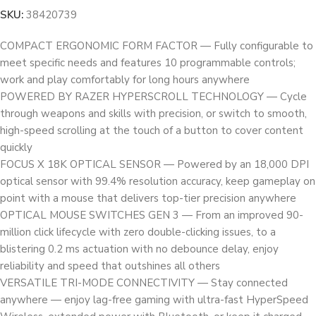
SKU:
38420739
COMPACT ERGONOMIC FORM FACTOR — Fully configurable to
meet specific needs and features 10 programmable controls;
work and play comfortably for long hours anywhere
POWERED BY RAZER HYPERSCROLL TECHNOLOGY — Cycle
through weapons and skills with precision, or switch to smooth,
high-speed scrolling at the touch of a button to cover content
quickly
FOCUS X 18K OPTICAL SENSOR — Powered by an 18,000 DPI
optical sensor with 99.4% resolution accuracy, keep gameplay on
point with a mouse that delivers top-tier precision anywhere
OPTICAL MOUSE SWITCHES GEN 3 — From an improved 90-
million click lifecycle with zero double-clicking issues, to a
blistering 0.2 ms actuation with no debounce delay, enjoy
reliability and speed that outshines all others
VERSATILE TRI-MODE CONNECTIVITY — Stay connected
anywhere — enjoy lag-free gaming with ultra-fast HyperSpeed