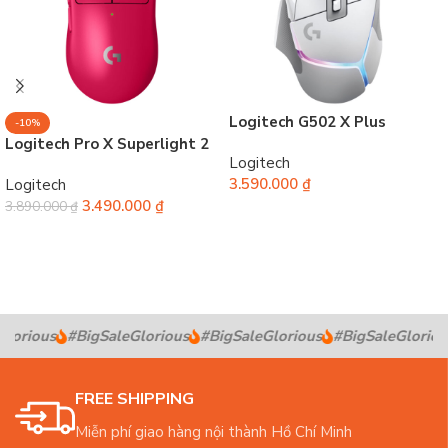
Logitech G502 X Plus
-10%
Logitech Pro X Superlight 2
Logitech
3.590.000
₫
Logitech
3.490.000
₫
3.890.000
₫
Chọn
Chọn
lorious
#BigSaleGlorious
#BigSaleGlorious
#BigSaleGlorious
FREE SHIPPING
Miễn phí giao hàng nội thành Hồ Chí Minh