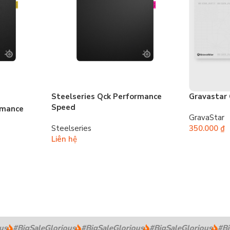
Steelseries Qck Performance
Gravastar
Speed
rmance
GravaStar
Steelseries
350.000
₫
Liên hệ
s
#BigSaleGlorious
#BigSaleGlorious
#BigSaleGlorious
#Big