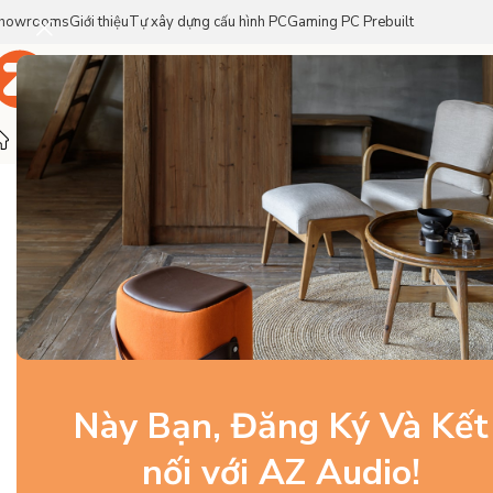
howrooms
Giới thiệu
Tự xây dựng cấu hình PC
Gaming PC Prebuilt
Trang Chủ
Sản Phẩm
Thương Hiệu
Trang chủ
/
Gaming Gear
/
Bàn Di Chuột
/
Pulsar Paracontrol V
Này Bạn, Đăng Ký Và Kết
nối với AZ Audio!