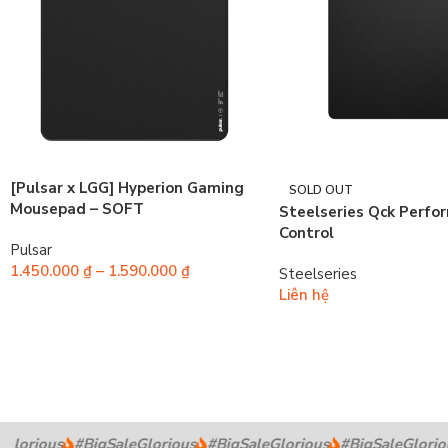
[Pulsar x LGG] Hyperion Gaming
SOLD OUT
Mousepad – SOFT
Steelseries Qck Perfo
Control
Pulsar
1.450.000
₫
–
1.590.000
₫
Steelseries
Liên hệ
lorious
#BigSaleGlorious
#BigSaleGlorious
#BigSaleGloriou