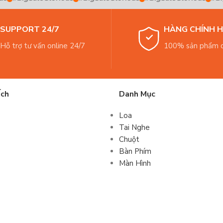
SUPPORT 24/7
HÀNG CHÍNH 
Hỗ trợ tư vấn online 24/7
100% sản phẩm c
Ích
Danh Mục
Loa
Tai Nghe
Chuột
Bàn Phím
Màn Hình