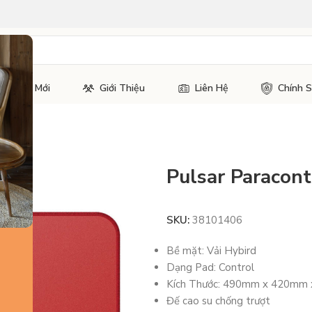
Tin Tức Mới
Giới Thiệu
Liên Hệ
Chính 
2 XL
Pulsar Paracont
SKU:
38101406
Bề mặt: Vải Hybird
Dạng Pad: Control
Kích Thước: 490mm x 420mm
Đế cao su chống trượt