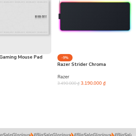
 Gaming Mouse Pad
-9%
Razer Strider Chroma
Razer
3.190.000
₫
3.490.000
₫
SaleGlorious
#BigSaleGlorious
#BigSaleGlorious
#BigSaleGlo