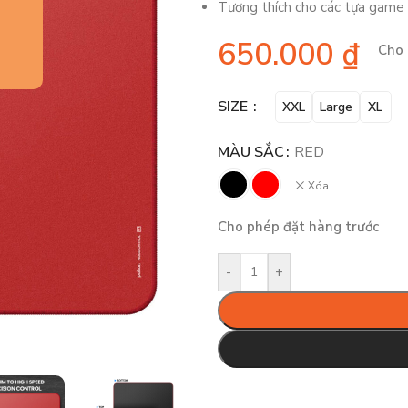
Tương thích cho các tựa game
650.000
₫
Cho 
SIZE
XXL
Large
XL
MÀU SẮC
RED
Xóa
Cho phép đặt hàng trước
-
+