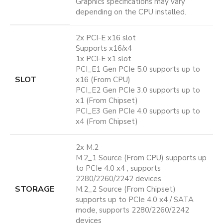
Graphics specifications may vary
depending on the CPU installed.
2x PCI-E x16 slot
Supports x16/x4
1x PCI-E x1 slot
PCI_E1 Gen PCIe 5.0 supports up to
SLOT
x16 (From CPU)
PCI_E2 Gen PCIe 3.0 supports up to
x1 (From Chipset)
PCI_E3 Gen PCIe 4.0 supports up to
x4 (From Chipset)
2x M.2
M.2_1 Source (From CPU) supports up
to PCIe 4.0 x4 , supports
2280/2260/2242 devices
STORAGE
M.2_2 Source (From Chipset)
supports up to PCIe 4.0 x4 / SATA
mode, supports 2280/2260/2242
devices