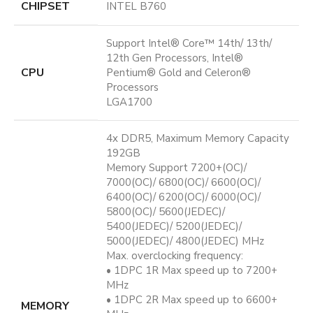
CHIPSET
INTEL B760
Support Intel® Core™ 14th/ 13th/
12th Gen Processors, Intel®
CPU
Pentium® Gold and Celeron®
Processors
LGA1700
4x DDR5, Maximum Memory Capacity
192GB
Memory Support 7200+(OC)/
7000(OC)/ 6800(OC)/ 6600(OC)/
6400(OC)/ 6200(OC)/ 6000(OC)/
5800(OC)/ 5600(JEDEC)/
5400(JEDEC)/ 5200(JEDEC)/
5000(JEDEC)/ 4800(JEDEC) MHz
Max. overclocking frequency:
• 1DPC 1R Max speed up to 7200+
MHz
• 1DPC 2R Max speed up to 6600+
MEMORY