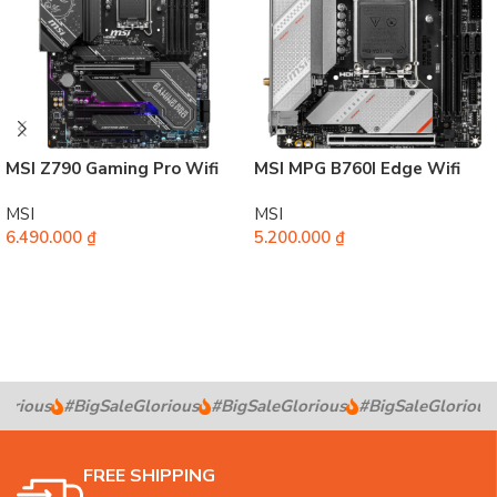
MSI Z790 Gaming Pro Wifi
MSI MPG B760I Edge Wifi
MSI
MSI
6.490.000
₫
5.200.000
₫
Thêm vào giỏ hàng
Thêm vào giỏ hàng
rious
#BigSaleGlorious
#BigSaleGlorious
#BigSaleGlorious
FREE SHIPPING