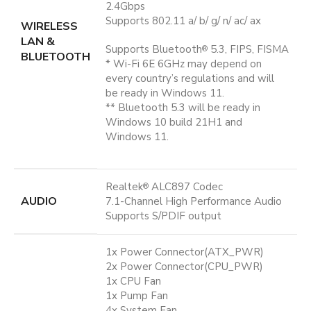
2.4Gbps
Supports 802.11 a/ b/ g/ n/ ac/ ax
WIRELESS
LAN &
Supports Bluetooth
5.3, FIPS, FISMA
®
BLUETOOTH
* Wi-Fi 6E 6GHz may depend on
every country’s regulations and will
be ready in Windows 11.
** Bluetooth 5.3 will be ready in
Windows 10 build 21H1 and
Windows 11.
Realtek
ALC897 Codec
®
AUDIO
7.1-Channel High Performance Audio
Supports S/PDIF output
1x Power Connector(ATX_PWR)
2x Power Connector(CPU_PWR)
1x CPU Fan
1x Pump Fan
4x System Fan