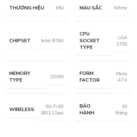
THƯƠNG HIỆU
MÀU SẮC
MSI
White
CPU
LGA
CHIPSET
SOCKET
Intel B760
1700
TYPE
MEMORY
FORM
Micro
DDR5
TYPE
FACTOR
ATX
BẢO
Wi-Fi 6E
36
WIRELESS
HÀNH
(802.11ax)
tháng