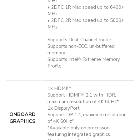
MHz
• 2DPC 1R Max speed up to 6400+
MHz
• 2DPC 2R Max speed up to 5600+
MHz
Supports Dual-Channel mode
Supports non-ECC, un-buffered
memory
Supports Intel
Extreme Memory
®
Profile
1x HDMI™
Support HDMI
2.1 with HDR,
TM
maximum resolution of 4K 60Hz*
1x DisplayPort
ONBOARD
Support DP 1.4, maximum resolution
GRAPHICS
of 4K 60Hz*
*Available only on processors
featuring integrated graphics.