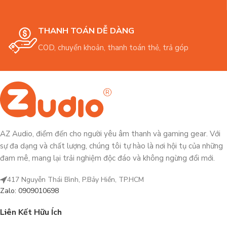
THANH TOÁN DỄ DÀNG
COD, chuyển khoản, thanh toán thẻ, trả góp
AZ Audio, điểm đến cho người yêu âm thanh và gaming gear. Với
sự đa dạng và chất lượng, chúng tôi tự hào là nơi hội tụ của những
đam mê, mang lại trải nghiệm độc đáo và không ngừng đổi mới.
417 Nguyễn Thái Bình, P.Bảy Hiền, TP.HCM
Zalo: 0909010698
Liên Kết Hữu Ích