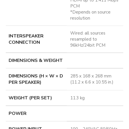
PCM
*Depends on source
resolution
Wired: all sources
INTERSPEAKER
resampled to
CONNECTION
96kHz/24bit PCM
DIMENSIONS & WEIGHT
DIMENSIONS (H × W × D
285 x 168 x 268 mm
PER SPEAKER)
(11.2 x 6.6 x 10.55 in.)
WEIGHT (PER SET)
11.3 kg
POWER
POWER INPUT
100 – 240VAC 50/60Hz