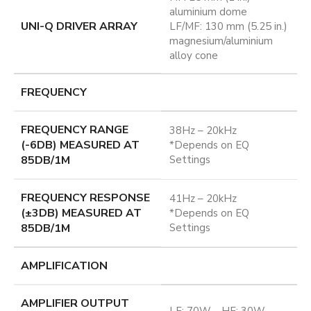
input is also included for turntables with a built-in
aluminium dome
phono preamp.
UNI-Q DRIVER ARRAY
LF/MF: 130 mm (5.25 in.)
magnesium/aluminium
alloy cone
FREQUENCY
FREQUENCY RANGE
38Hz – 20kHz
(-6DB) MEASURED AT
*Depends on EQ
85DB/1M
Settings
FREQUENCY RESPONSE
41Hz – 20kHz
(±3DB) MEASURED AT
*Depends on EQ
85DB/1M
Settings
AMPLIFICATION
AMPLIFIER OUTPUT
LF: 70W HF: 30W