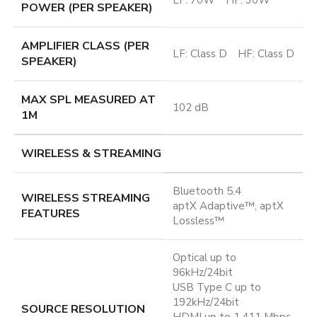
POWER (PER SPEAKER)
AMPLIFIER CLASS (PER
LF: Class D HF: Class D
SPEAKER)
MAX SPL MEASURED AT
102 dB
1M
WIRELESS & STREAMING
Bluetooth 5.4
WIRELESS STREAMING
aptX Adaptive™, aptX
FEATURES
Lossless™
Optical up to
96kHz/24bit
USB Type C up to
192kHz/24bit
SOURCE RESOLUTION
HDMI up to 1.411 Mbps