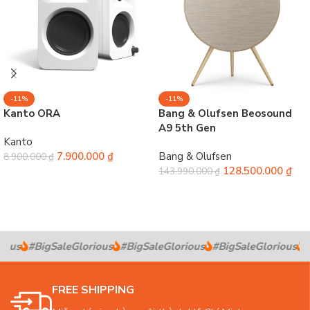
-11%
-11%
Kanto ORA
Bang & Olufsen Beosound
A9 5th Gen
Kanto
7.900.000
₫
Bang & Olufsen
8.900.000
₫
128.500.000
₫
143.990.000
₫
Chọn
Chọn
s
#BigSaleGlorious
#BigSaleGlorious
#BigSaleGlorious
#Big
FREE SHIPPING