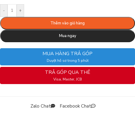
-
+
Thêm vào giỏ hàng
Mua ngay
MUA HÀNG TRẢ GÓP
Duyệt hồ sơ trong 5 phút
TRẢ GÓP QUA THẺ
Visa, Master, JCB
Zalo Chat
Facebook Chat