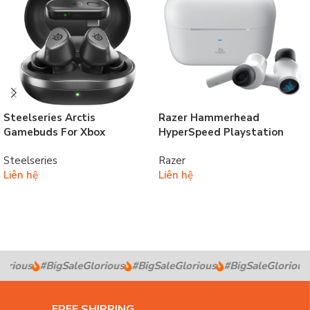
Steelseries Arctis
Razer Hammerhead
Gamebuds For Xbox
HyperSpeed Playstation
Steelseries
Razer
Liên hệ
Liên hệ
Thêm vào giỏ hàng
Đọc tiếp
orious
#BigSaleGlorious
#BigSaleGlorious
#BigSaleGlorious
FREE SHIPPING