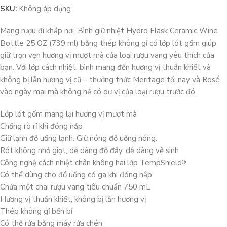
SKU:
Không áp dụng
Mang rượu đi khắp nơi. Bình giữ nhiệt Hydro Flask Ceramic Wine
Bottle 25 OZ (739 ml) bằng thép không gỉ có lớp lót gốm giúp
giữ trọn vẹn hương vị mượt mà của loại rượu vang yêu thích của
bạn. Với lớp cách nhiệt, bình mang đến hương vị thuần khiết và
không bị lẫn hương vị cũ – thưởng thức Meritage tối nay và Rosé
vào ngày mai mà không hề có dư vị của loại rượu trước đó.
Lớp lót gốm mang lại hương vị mượt mà
Chống rò rỉ khi đóng nắp
Giữ lạnh đồ uống lạnh. Giữ nóng đồ uống nóng.
Rót không nhỏ giọt, dễ dàng đổ đầy, dễ dàng vệ sinh
Công nghệ cách nhiệt chân không hai lớp TempShield
®️
Có thể dùng cho đồ uống có ga khi đóng nắp
Chứa một chai rượu vang tiêu chuẩn 750 mL
Hương vị thuần khiết, không bị lẫn hương vị
Thép không gỉ bền bỉ
Có thể rửa bằng máy rửa chén