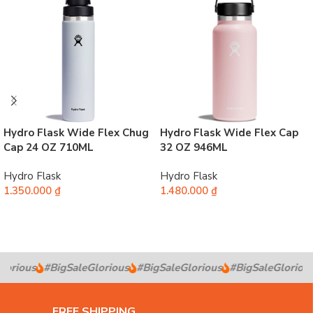
Hydro Flask Wide Flex Chug
Hydro Flask Wide Flex Cap
Cap 24 OZ 710ML
32 OZ 946ML
Hydro Flask
Hydro Flask
1.350.000
₫
1.480.000
₫
Chọn
Chọn
orious
#BigSaleGlorious
#BigSaleGlorious
#BigSaleGlorious
FREE SHIPPING