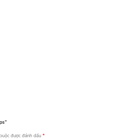
ps”
*
 buộc được đánh dấu