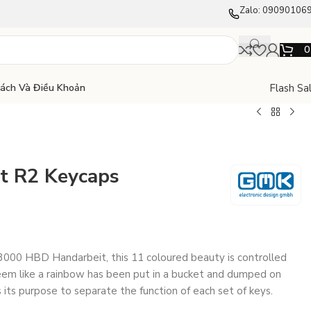
Zalo: 09090106
Flash Sa
Sách Và Điều Khoản
t R2 Keycaps
3000 HBD Handarbeit, this 11 coloured beauty is controlled
 seem like a rainbow has been put in a bucket and dumped on
 its purpose to separate the function of each set of keys.