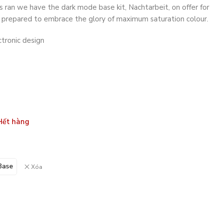
is ran we have the dark mode base kit, Nachtarbeit, on offer for
ly prepared to embrace the glory of maximum saturation colour.
tronic design
Hết hàng
Base
Xóa