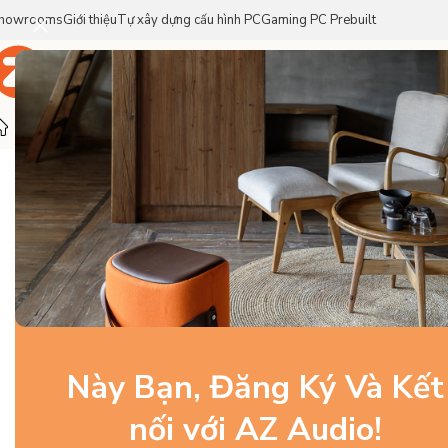
howrooms
Giới thiệu
Tự xây dựng cấu hình PC
Gaming PC Prebuilt
Trang Chủ
Sản Phẩm
Thương Hiệu
Trang chủ
/
Gaming Gear
/
Bàn Phím
/
Keycap
/
GMK Handarbeit
SOLD OUT
Này Bạn, Đăng Ký Và Kết
nối với AZ Audio!