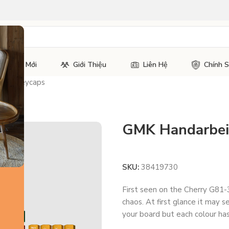
Tin Tức Mới
Giới Thiệu
Liên Hệ
Chính 
 R2 Keycaps
GMK Handarbei
SKU:
38419730
First seen on the Cherry G81-
chaos. At first glance it may
your board but each colour has