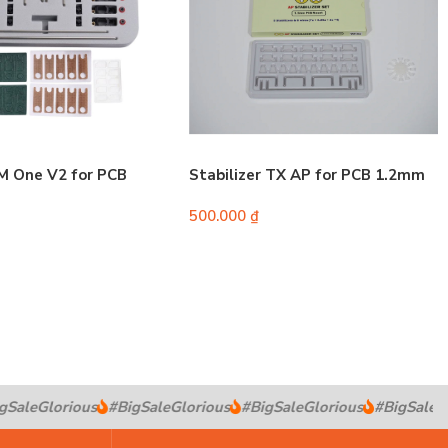
 M One V2 for PCB
Stabilizer TX AP for PCB 1.2mm
500.000
₫
SaleGlorious
#BigSaleGlorious
#BigSaleGlorious
#BigSaleGlo