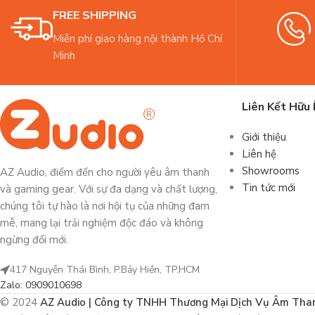
FREE SHIPPING
Miễn phí giao hàng nội thành Hồ Chí
Minh
Liên Kết Hữu 
Giới thiệu
Liên hệ
Showrooms
AZ Audio, điểm đến cho người yêu âm thanh
Tin tức mới
và gaming gear. Với sự đa dạng và chất lượng,
chúng tôi tự hào là nơi hội tụ của những đam
mê, mang lại trải nghiệm độc đáo và không
ngừng đổi mới.
417 Nguyễn Thái Bình, P.Bảy Hiền, TP.HCM
Zalo: 0909010698
© 2024
AZ Audio | Công ty TNHH Thương Mại Dịch Vụ Âm Tha