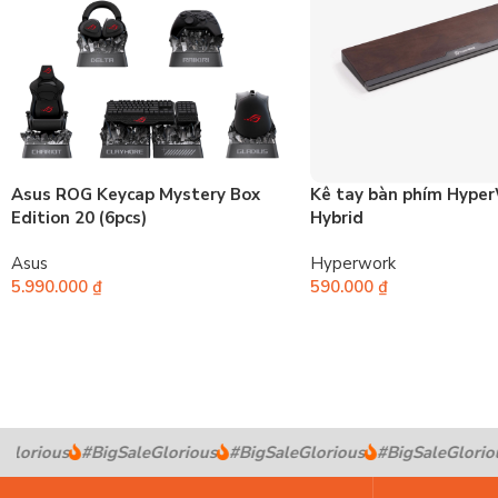
Asus ROG Keycap Mystery Box
Kê tay bàn phím Hype
Edition 20 (6pcs)
Hybrid
Asus
Hyperwork
5.990.000
₫
590.000
₫
lorious
#BigSaleGlorious
#BigSaleGlorious
#BigSaleGloriou