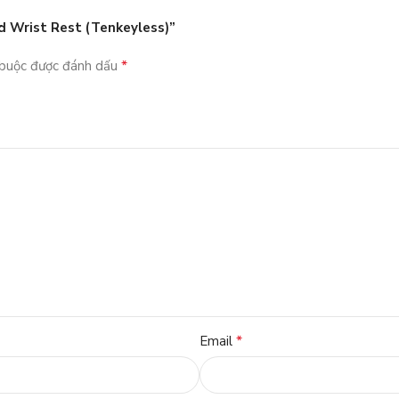
d Wrist Rest (Tenkeyless)”
*
 buộc được đánh dấu
*
Email