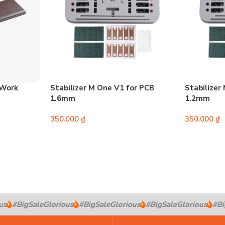
rWork
Stabilizer M One V1 for PCB
Stabilizer
1.6mm
1.2mm
350.000
₫
350.000
₫
s
#BigSaleGlorious
#BigSaleGlorious
#BigSaleGlorious
#Big