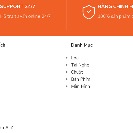
SUPPORT 24/7
HÀNG CHÍNH 
Hỗ trợ tư vấn online 24/7
100% sản phẩm c
Ích
Danh Mục
Loa
Tai Nghe
Chuột
Bàn Phím
Màn Hình
nh A-Z