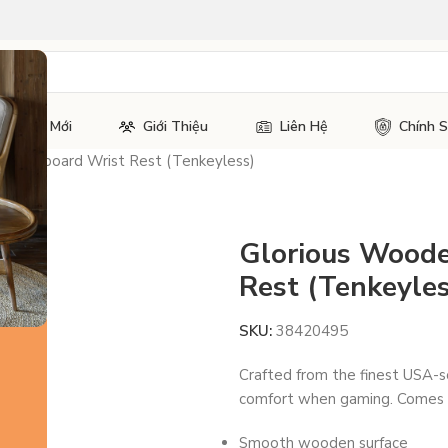
Tin Tức Mới
Giới Thiệu
Liên Hệ
Chính 
n Keyboard Wrist Rest (Tenkeyless)
Glorious Woode
Rest (Tenkeyles
SKU:
38420495
Crafted from the finest USA-
comfort when gaming. Comes in
Smooth wooden surface