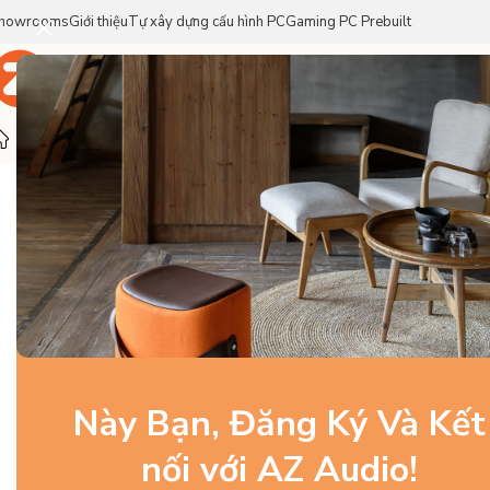
howrooms
Giới thiệu
Tự xây dựng cấu hình PC
Gaming PC Prebuilt
Trang Chủ
Sản Phẩm
Thương Hiệu
Trang chủ
/
Gaming Gear
/
Bàn Phím
/
Phụ kiện
/
Glorious Woode
Này Bạn, Đăng Ký Và Kết
nối với AZ Audio!