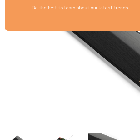
Be the first to learn about our latest trends