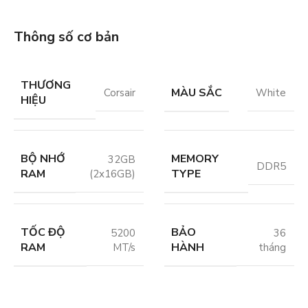
Thông số cơ bản
THƯƠNG
MÀU SẮC
Corsair
White
HIỆU
BỘ NHỚ
MEMORY
32GB
DDR5
RAM
TYPE
(2x16GB)
TỐC ĐỘ
BẢO
5200
36
RAM
HÀNH
MT/s
tháng