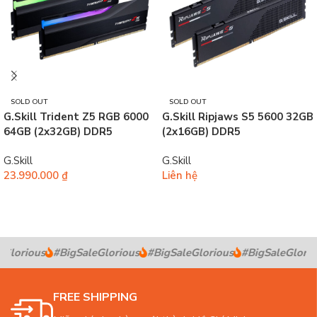
SOLD OUT
SOLD OUT
G.Skill Trident Z5 RGB 6000
G.Skill Ripjaws S5 5600 32GB
64GB (2x32GB) DDR5
(2x16GB) DDR5
G.Skill
G.Skill
23.990.000
₫
Liên hệ
Đọc tiếp
Đọc tiếp
Glorious
#BigSaleGlorious
#BigSaleGlorious
#BigSaleGlorio
FREE SHIPPING