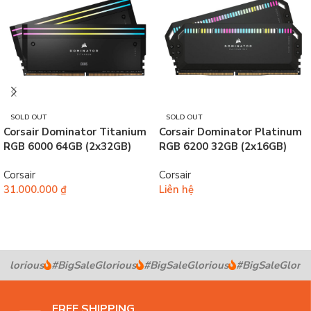
SOLD OUT
SOLD OUT
Corsair Dominator Titanium
Corsair Dominator Platinum
RGB 6000 64GB (2x32GB)
RGB 6200 32GB (2x16GB)
DDR5 Black
DDR5 Black
Corsair
Corsair
31.000.000
₫
Liên hệ
Đọc tiếp
Đọc tiếp
Glorious
#BigSaleGlorious
#BigSaleGlorious
#BigSaleGlorio
FREE SHIPPING