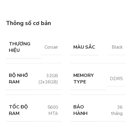
Thông số cơ bản
THƯƠNG
MÀU SẮC
Corsair
Black
HIỆU
BỘ NHỚ
MEMORY
32GB
DDR5
RAM
TYPE
(2x16GB)
TỐC ĐỘ
BẢO
5600
36
RAM
HÀNH
MT/s
tháng