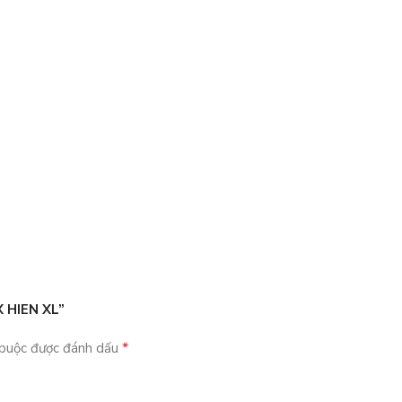
X HIEN XL”
*
 buộc được đánh dấu