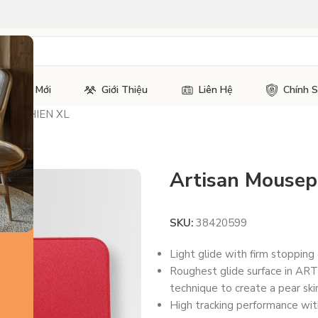
Tin Tức Mới
Giới Thiệu
Liên Hệ
Chính 
nja FX HIEN XL
Artisan Mousep
SKU:
38420599
Light glide with firm stopping 
Roughest glide surface in ARTI
technique to create a pear skin
High tracking performance wi