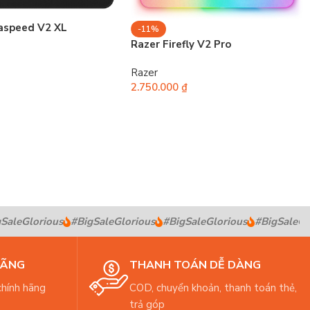
raspeed V2 XL
-11%
Razer Firefly V2 Pro
Razer
2.750.000
₫
aleGlorious
#BigSaleGlorious
#BigSaleGlorious
#BigSaleGlor
HÃNG
THANH TOÁN DỄ DÀNG
hính hãng
COD, chuyển khoản, thanh toán thẻ,
trả góp