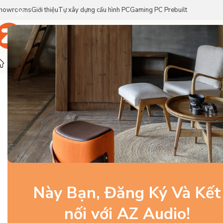
howrooms
Giới thiệu
Tự xây dựng cấu hình PC
Gaming PC Prebuilt
Trang Chủ
Sản Phẩm
Thương Hiệu
Trang chủ
/
Gaming Gear
/
Bàn Di Chuột
/
Artisan Mousepad Ni
Này Bạn, Đăng Ký Và Kết
nối với AZ Audio!