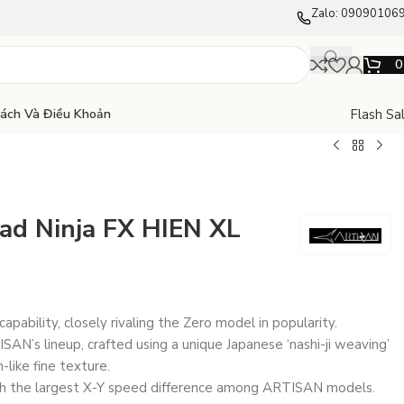
Zalo: 09090106
Flash Sa
Sách Và Điều Khoản
ad Ninja FX HIEN XL
capability, closely rivaling the Zero model in popularity.
SAN’s lineup, crafted using a unique Japanese ‘nashi-ji weaving’
-like fine texture.
th the largest X-Y speed difference among ARTISAN models.