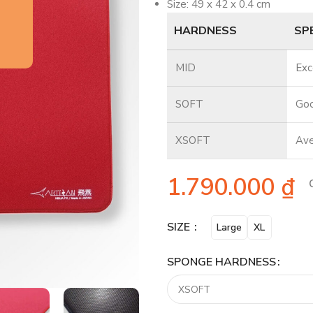
Size: 49 x 42 x 0.4 cm
HARDNESS
SP
MID
Exc
SOFT
Go
XSOFT
Av
1.790.000
₫
SIZE
Large
XL
SPONGE HARDNESS