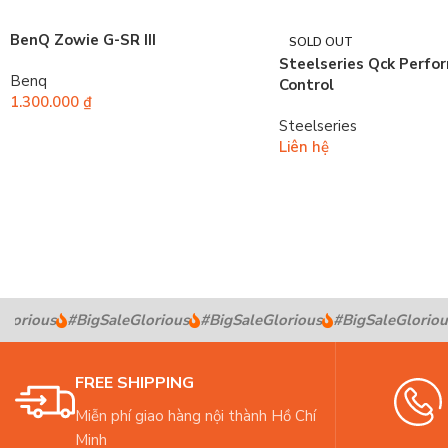
BenQ Zowie G-SR III
SOLD OUT
Steelseries Qck Perfo
Benq
Control
1.300.000
₫
Steelseries
Liên hệ
orious
#BigSaleGlorious
#BigSaleGlorious
#BigSaleGlorious
FREE SHIPPING
Miễn phí giao hàng nội thành Hồ Chí
Minh