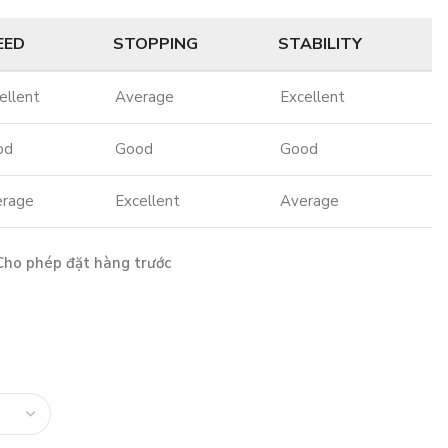
EED
STOPPING
STABILITY
ellent
Average
Excellent
od
Good
Good
erage
Excellent
Average
Cho phép đặt hàng trước