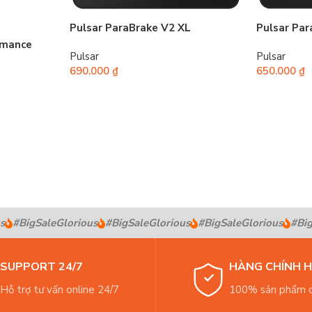
Pulsar ParaBrake V2 XL
Pulsar Pa
rmance
Pulsar
Pulsar
690.000
₫
650.000
₫
#BigSaleGlorious
#BigSaleGlorious
#BigSaleGlorious
#BigS
SUPPORT 24/7
HÀNG CHÍNH 
Hỗ trợ tư vấn online 24/7
100% sản phẩm c