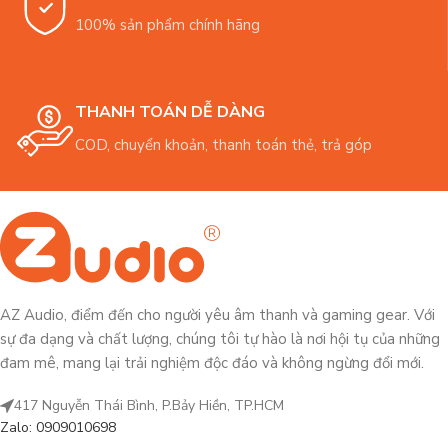
100% sản phẩm chính hãng
THANH TOÁN DỄ DÀNG
COD, chuyển khoản, thanh toán thẻ, trả góp
AZ Audio, điểm đến cho người yêu âm thanh và gaming gear. Với
sự đa dạng và chất lượng, chúng tôi tự hào là nơi hội tụ của những
đam mê, mang lại trải nghiệm độc đáo và không ngừng đổi mới.
417 Nguyễn Thái Bình, P.Bảy Hiền, TP.HCM
Zalo: 0909010698