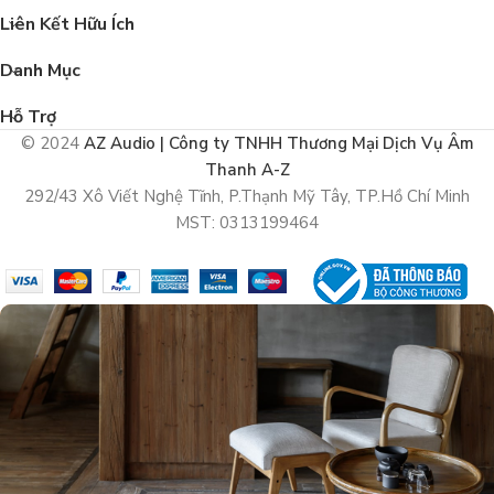
Liên Kết Hữu Ích
Danh Mục
Hỗ Trợ
© 2024
AZ Audio | Công ty TNHH Thương Mại Dịch Vụ Âm
Thanh A-Z
292/43 Xô Viết Nghệ Tĩnh, P.Thạnh Mỹ Tây, TP.Hồ Chí Minh
MST: 0313199464