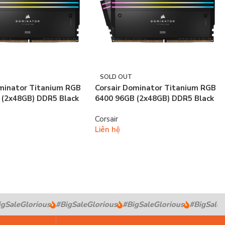
SOLD OUT
ominator Titanium RGB
Corsair Dominator Titanium RGB
 (2x48GB) DDR5 Black
6400 96GB (2x48GB) DDR5 Black
Corsair
Liên hệ
SaleGlorious
#BigSaleGlorious
#BigSaleGlorious
#BigSaleGl