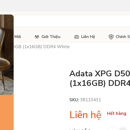
Tin Tức Mới
Giới Thiệu
Liên Hệ
Chính 
3200 16GB (1x16GB) DDR4 White
Adata XPG D5
(1x16GB) DDR4
SKU:
38113431
Liên hệ
Hết hàng