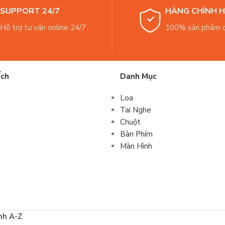
SUPPORT 24/7
HÀNG CHÍNH 
Hỗ trợ tư vấn online 24/7
100% sản phẩm c
Ích
Danh Mục
Loa
Tai Nghe
Chuột
Bàn Phím
Màn Hình
nh A-Z