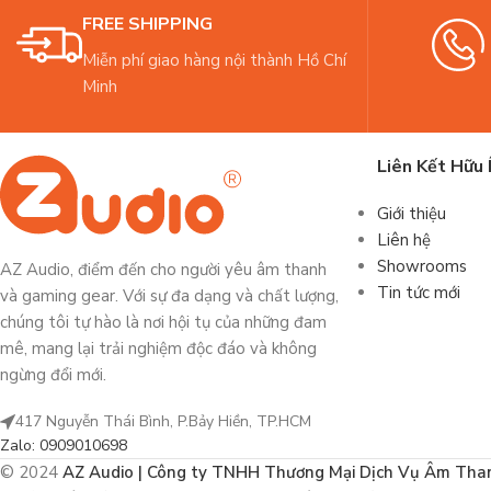
FREE SHIPPING
Miễn phí giao hàng nội thành Hồ Chí
Minh
Liên Kết Hữu 
Giới thiệu
Liên hệ
Showrooms
AZ Audio, điểm đến cho người yêu âm thanh
Tin tức mới
và gaming gear. Với sự đa dạng và chất lượng,
chúng tôi tự hào là nơi hội tụ của những đam
mê, mang lại trải nghiệm độc đáo và không
ngừng đổi mới.
417 Nguyễn Thái Bình, P.Bảy Hiền, TP.HCM
Zalo: 0909010698
© 2024
AZ Audio | Công ty TNHH Thương Mại Dịch Vụ Âm Tha