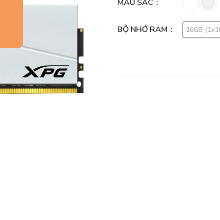
MÀU SẮC
BỘ NHỚ RAM
16GB (1x1