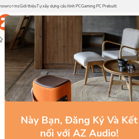
howrooms
Giới thiệu
Tự xây dựng cấu hình PC
Gaming PC Prebuilt
Trang Chủ
Sản Phẩm
Thương Hiệu
Trang chủ
/
Linh Kiện PC Gaming
/
Ram
/
Adata XPG D50 RGB 
SOLD OUT
Này Bạn, Đăng Ký Và Kết
nối với AZ Audio!