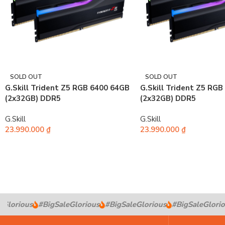
SOLD OUT
SOLD OUT
G.Skill Trident Z5 RGB 6400 64GB
G.Skill Trident Z5 RG
(2x32GB) DDR5
(2x32GB) DDR5
G.Skill
G.Skill
23.990.000
₫
23.990.000
₫
lorious
#BigSaleGlorious
#BigSaleGlorious
#BigSaleGloriou