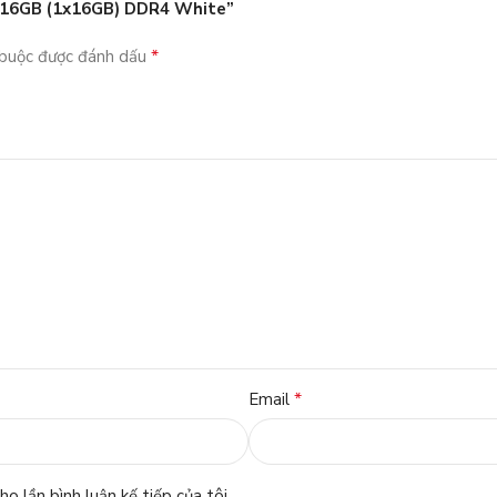
0 16GB (1x16GB) DDR4 White”
*
 buộc được đánh dấu
*
Email
o lần bình luận kế tiếp của tôi.