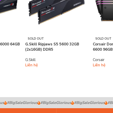
SOLD OUT
SOLD OUT
B 6000 64GB
G.Skill Ripjaws S5 5600 32GB
Corsair D
(2x16GB) DDR5
6600 96GB
G.Skill
Corsair
Liên hệ
Liên hệ
s
#BigSaleGlorious
#BigSaleGlorious
#BigSaleGlorious
#Big