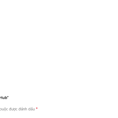
 Hub”
*
 buộc được đánh dấu