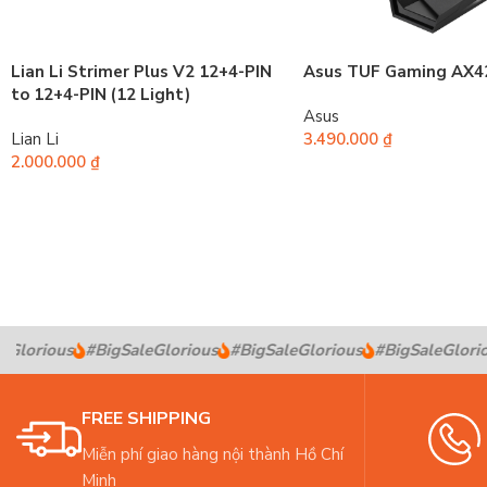
Lian Li Strimer Plus V2 12+4-PIN
Asus TUF Gaming AX4
to 12+4-PIN (12 Light)
Asus
Lian Li
3.490.000
₫
2.000.000
₫
Glorious
#BigSaleGlorious
#BigSaleGlorious
#BigSaleGloriou
FREE SHIPPING
Miễn phí giao hàng nội thành Hồ Chí
Minh