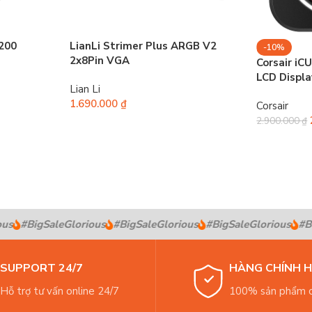
200
LianLi Strimer Plus ARGB V2
-10%
2x8Pin VGA
Corsair iC
LCD Displa
Lian Li
1.690.000
₫
Corsair
2.900.000
₫
s
#BigSaleGlorious
#BigSaleGlorious
#BigSaleGlorious
#Big
SUPPORT 24/7
HÀNG CHÍNH 
Hỗ trợ tư vấn online 24/7
100% sản phẩm c