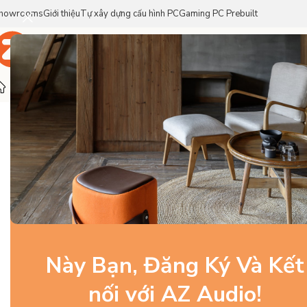
howrooms
Giới thiệu
Tự xây dựng cấu hình PC
Gaming PC Prebuilt
Trang Chủ
Sản Phẩm
Thương Hiệu
Trang chủ
/
Linh Kiện PC Gaming
/
Phụ kiện khác
/
Corsair iCUE 
-7%
Này Bạn, Đăng Ký Và Kết
nối với AZ Audio!